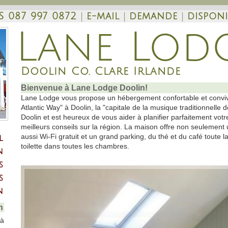
S 087 997 0872
|
e-mail
|
demande
|
disponi
Lane Lod
Doolin Co. Clare Irlande
Bienvenue à Lane Lodge Doolin!
Lane Lodge vous propose un hébergement confortable et convivia
Atlantic Way" à Doolin, la "capitale de la musique traditionnelle 
Doolin et est heureux de vous aider à planifier parfaitement votr
meilleurs conseils sur la région. La maison offre non seulement
aussi Wi-Fi gratuit et un grand parking, du thé et du café toute la
l
toilette dans toutes les chambres.
n
s
s
n
n
 à