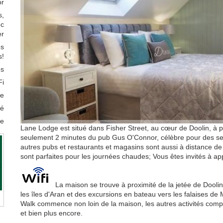
or
s,
ec
er
es
s!
es
Fi
ée
vé
le
Lane Lodge est situé dans Fisher Street, au cœur de Doolin, à pr
seulement 2 minutes du pub Gus O'Connor, célèbre pour des sess
autres pubs et restaurants et magasins sont aussi à distance de
sont parfaites pour les journées chaudes; Vous êtes invités à a
La maison se trouve à proximité de la jetée de Doolin
les îles d'Aran et des excursions en bateau vers les falaises de 
Walk commence non loin de la maison, les autres activités comprenn
et bien plus encore.